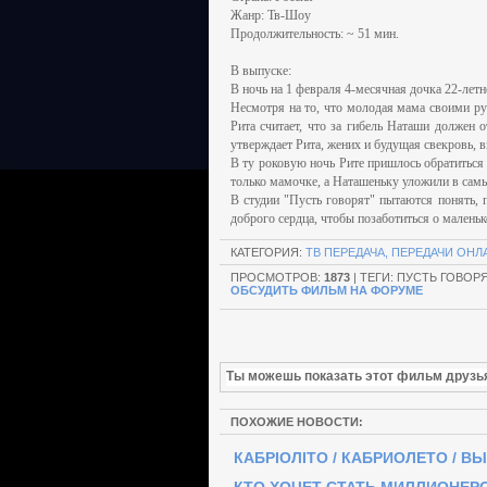
Жанр: Тв-Шоу
Продолжительность: ~ 51 мин.
В выпуске:
В ночь на 1 февраля 4-месячная дочка 22-лет
Несмотря на то, что молодая мама своими ру
Рита считает, что за гибель Наташи должен 
утверждает Рита, жених и будущая свекровь, в
В ту роковую ночь Рите пришлось обратиться
только мамочке, а Наташеньку уложили в сам
В студии "Пусть говорят" пытаются понять, 
доброго сердца, чтобы позаботиться о маленьк
КАТЕГОРИЯ
:
ТВ ПЕРЕДАЧА, ПЕРЕДАЧИ ОНЛ
ПРОСМОТРОВ
:
1873
| ТЕГИ: ПУСТЬ ГОВОР
ОБСУДИТЬ ФИЛЬМ НА ФОРУМЕ
Ты можешь показать этот фильм друзь
ПОХОЖИЕ НОВОСТИ:
КАБРІОЛІТО / КАБРИОЛЕТО / ВЫП