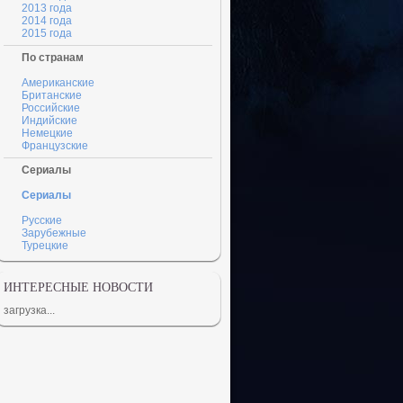
2013 года
2014 года
2015 года
По странам
Американские
Британские
Российские
Индийские
Немецкие
Французские
Сериалы
Сериалы
Русские
Зарубежные
Турецкие
ИНТЕРЕСНЫЕ НОВОСТИ
загрузка...