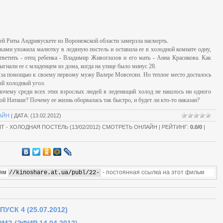
ней Риты Андрияускете из Воронежской области замерзла насмерть.
ками уложила малютку в ледяную постель и оставила ее в холодной комнате одну,
ответить - отец ребенка - Владимир Живоглазов и его мать - Анна Красикова. Как
ыгнали ее с младенцем из дома, когда на улице было минус 28.
 за помощью к своему первому мужу Валере Мовсесян. Но теплое место досталось
ый холодный угол.
почему среди всех этих взрослых людей в леденящий холод не нашлось ни одного
ой Наташе? Почему ее жизнь оборвалась так быстро, и будет ли кто-то наказан?
АЙН
|
ДАТА
: (13.02.2012)
ЯТ - ХОЛОДНАЯ ПОСТЕЛЬ (13/02/2012) СМОТРЕТЬ ОНЛАЙН |
РЕЙТИНГ
:
0.0
/
0
|
ям
- постоянная ссылка на этот фильм
УСК 4 (25.07.2012)