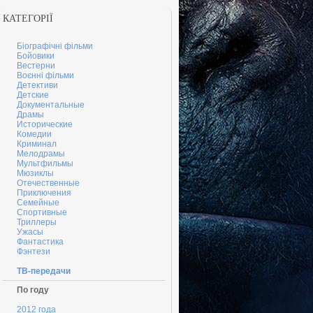
КАТЕГОРІЇ
Біографічні фільми
Бойовики
Вестерни
Воєнні фільми
Детективи
Детские
Документальные
Драмы
Исторические
Комедии
Криминал
Мелодрамы
Мультфильмы
Мюзиклы
Отечественные
Приключения
Семейные
Cпортивные
Триллеры
Ужасы
Фантастика
Фэнтези
ТВ-передачи
По году
2012 года